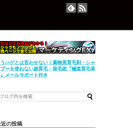
もうハゲとは言わせない！薬物系育毛剤・シャ
ンプーを使わない超育毛・発毛術『極楽育毛革
命』メールサポート付き
最近の投稿