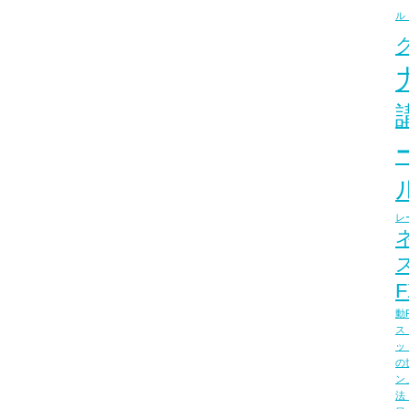
ル
レ
F
動
ス
ッ
の
ン
法