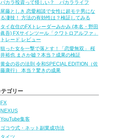
バカラ投資って怪しい？ バカラライフ
尾藤としき 恋愛相談で女性に超モテ男にな
る凄技！ 方法の有効性は？検証してみる
タイ在住のFXトレーダーみかみ (本名・野田
眞吾) FXサインツール「クワトロアルファ」
トレード レビュー
狙った女を一撃で落とす！「恋愛無双」 桜
井裕也 まさか嘘？本当？成果の検証
黄金の谷の法則 令和SPECIAL EDITION（佐
藤康行） 本当？驚きの成果
カテゴリー
FX
NEXUS
YouTube集客
ゴコウ式・ネット副業成功法
タイツ