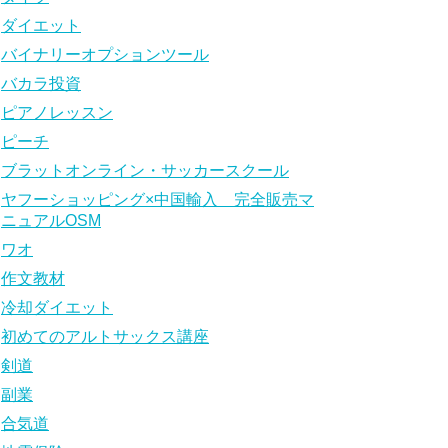
ダイエット
バイナリーオプションツール
バカラ投資
ピアノレッスン
ピーチ
ブラットオンライン・サッカースクール
ヤフーショッピング×中国輸入 完全販売マ
ニュアルOSM
ワオ
作文教材
冷却ダイエット
初めてのアルトサックス講座
剣道
副業
合気道