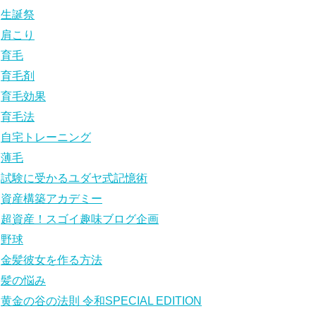
生誕祭
肩こり
育毛
育毛剤
育毛効果
育毛法
自宅トレーニング
薄毛
試験に受かるユダヤ式記憶術
資産構築アカデミー
超資産！スゴイ趣味ブログ企画
野球
金髪彼女を作る方法
髪の悩み
黄金の谷の法則 令和SPECIAL EDITION