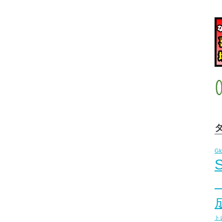
Gl
S
ト