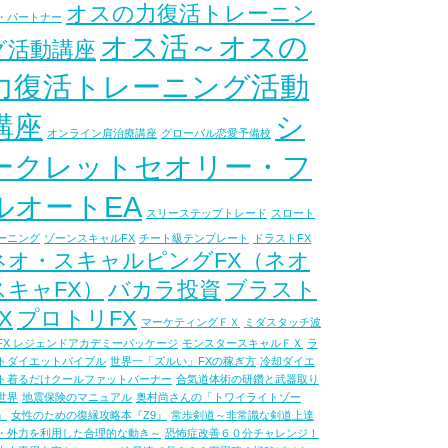
オスの力復活トレーニン
・パートナー
オス活～オスの
グ活動講座
力復活トレーニング活動
講座
シ
オンライン肩治療講座
グローバル恋愛予備校
ークレットセオリー・フ
ルオートEA
スリーステップトレード
スロート
ーニング
ゾーンスキャルFX
チート級テンプレート
ドラストFX
ネオ・スキャルピングFX（ネオ
スキャFX）
バカラ投資
ブラスト
X
プロトリFX
マーケティングＦＸ
ミダスタッチ波
FX レジェンドアカデミーパッケージ
モンスタースキャルＦＸ
ラ
トダイエットバイブル
世界一「ズルい」FXの稼ぎ方
冷却ダイエ
ト着るだけクールファットバーナー
合気道体術の研鑽と武器取り
世界
地震保険のマニュアル
奥村尚さんの「トワイライトゾー
」
女性のための復縁攻略本『Z9』
常歩剣道～非常識な剣道上達
・外力を利用した合理的な動き～
恐怖症改善６０分チャレンジ！