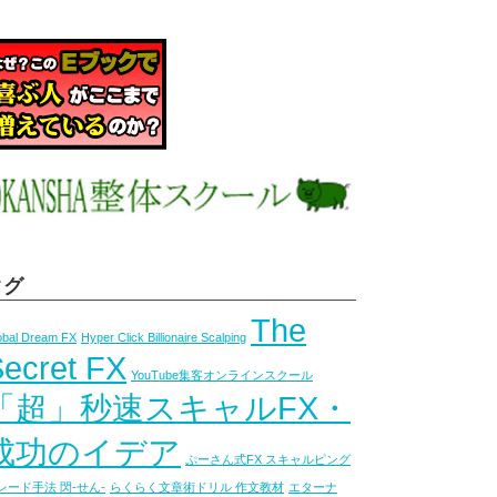
タグ
The
obal Dream FX
Hyper Click Billionaire Scalping
ecret FX
YouTube集客オンラインスクール
「超」秒速スキャルFX・
成功のイデア
ぷーさん式FX スキャルピング
レード手法 閃-せん-
らくらく文章術ドリル 作文教材
エターナ