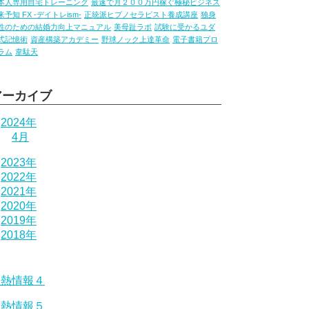
本人専用自宅トレーニング
最速で月２００万円稼ぐ極秘ビジネス
来予知 FX -デイトレism-
正統派ヒプノセラピスト養成講座
独身
性のための結婚力向上マニュアル
美母趾ラボ
試験に受かるユダ
式記憶術
資産構築アカデミー
野球ノック上達革命
電子書籍プロ
ラム
韋駄天
アーカイブ
2024年
4月
2023年
2022年
2021年
2020年
2019年
2018年
激熱情報４
激熱情報５