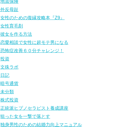
地震保険
外反母趾
女性のための復縁攻略本『Z9』
女性育毛剤
彼女を作る方法
恋愛相談で女性に超モテ男になる
恐怖症改善６０分チャレンジ！
投資
文殊ラボ
日記
暗号通貨
未分類
株式投資
正統派ヒプノセラピスト養成講座
狙った女を一撃で落とす
独身男性のための結婚力向上マニュアル