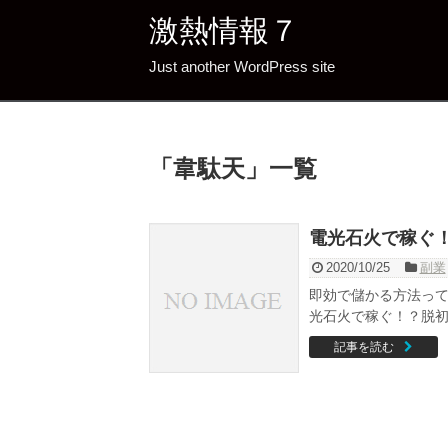
激熱情報７
Just another WordPress site
「
韋駄天
」
一覧
電光石火で稼ぐ
2020/10/25
副業
即効で儲かる方法って
光石火で稼ぐ！？脱初心
記事を読む