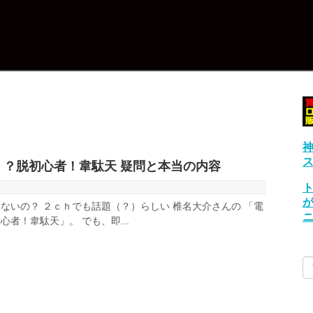
ス
！？脱初心者！韋駄天 疑問と本当の内容
ないの？ ２ｃｈでも話題（？）らしい 椎名大介さんの 「電
者！韋駄天」。 でも、即...