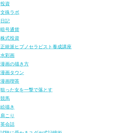
投資
文殊ラボ
日記
暗号通貨
株式投資
正統派ヒプノセラピスト養成講座
水彩画
漫画の描き方
漫画タウン
漫画喫茶
狙った女を一撃で落とす
競馬
絵描き
肩こり
英会話
試験に受かるユダヤ式記憶術