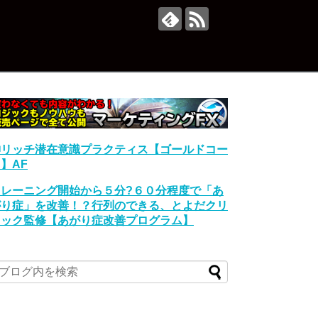
神リッチ潜在意識プラクティス【ゴールドコー
】AF
トレーニング開始から５分?６０分程度で「あ
がり症」を改善！？行列のできる、とよだクリ
ニック監修【あがり症改善プログラム】