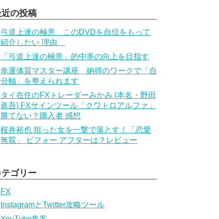
最近の投稿
弓道上達の極意 このDVDを自信をもって
紹介したい 理由
「弓道上達の極意」的中率の向上を目指す
幸運体質マスター講座 納得のワークで「自
分軸」を整えられます
タイ在住のFXトレーダーみかみ (本名・野田
眞吾) FXサインツール「クワトロアルファ」
勝てない？購入者 感想
桜井裕也 狙った女を一撃で落とす！「恋愛
無双」 ビフォー アフターは？レビュー
カテゴリー
FX
InstagramとTwitter攻略ツール
YouTube集客