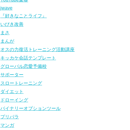
jwave
『好きなことライフ』
いびき改善
まさ
まんが
オスの力復活トレーニング活動講座
キッカケ会話テンプレート
グローバル恋愛予備校
サポーター
スロートレーニング
ダイエット
ドローイング
バイナリーオプションツール
プリパラ
マンガ