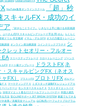
ally Scalping
Global Dream FX
FX
「超」秒
YouTube集客オンラインスクール
速スキャルFX・成功のイ
デア
『好きなことライフ』
いきなり上手に描ける水彩画講
」
ぷーさん式FX スキャルピングトレード手法 閃-せん-
らくらく
章術ドリル 作文教材
イサム・デルタFX
オスの力復活トレーニン
シ
活動講座
オンライン肩治療講座
コインクリックプラチナ
ークレットセオリー・フルオー
トEA
スリーステップトレード
スロートレーニング
ゾーンス
ドラストFX
ネ
ャルFX
チート級テンプレート
オ・スキャルピングFX（ネオス
キャFX）
プロトリFX
ブラストFX
ボルマン
論ＦＸ
マーケティングＦＸ
ミダスタッチ波動FX レジェンドアカ
ミーパッケージ
モンスタースキャルＦＸ
ラストダイエットバイ
ル
冷却ダイエット着るだけクールファットバーナー
外国人彼氏
作る方法
安心LINEサポートJET BREAK SYSTEM
家庭でもできる
びき改善／克服完全マニュアル
山口転売パーフェクトプログラム