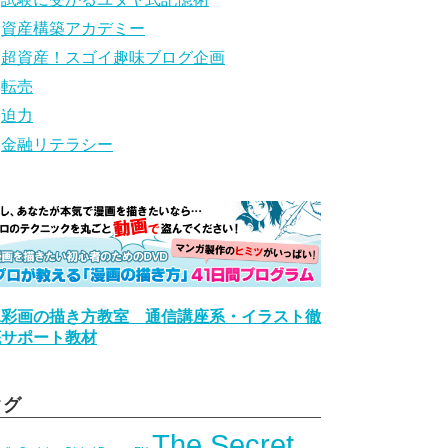
資産構築アカデミー
超資産！スゴイ趣味ブログ企画
転売
迫力
金融リテラシー
水彩画の描き方教室 通信講座系・イラスト徹
底サポート教材
タグ
The Secret