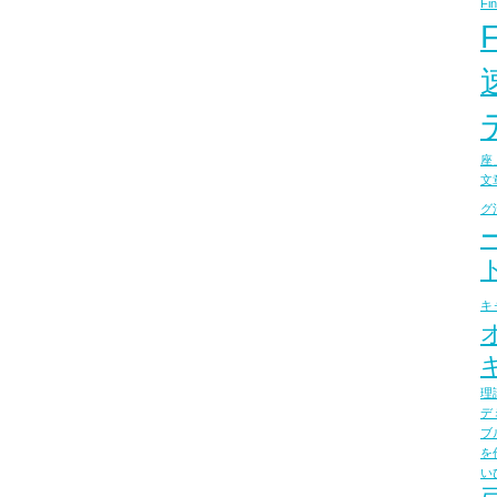
Fin
座
文
グ
キ
理
デ
ブ
を
い