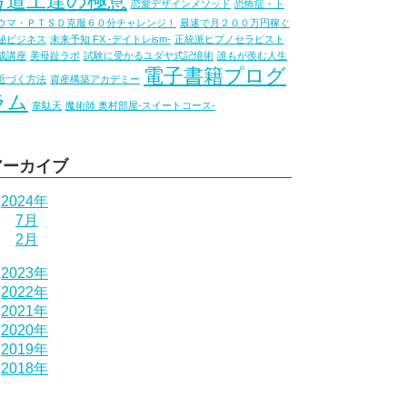
弓道上達の極意
恋愛デザインメソッド
恐怖症・ト
ウマ・ＰＴＳＤ克服６０分チャレンジ！
最速で月２００万円稼ぐ
秘ビジネス
未来予知 FX -デイトレism-
正統派ヒプノセラピスト
成講座
美母趾ラボ
試験に受かるユダヤ式記憶術
誰もが羨む人生
電子書籍プログ
近づく方法
資産構築アカデミー
ラム
韋駄天
魔術師 奥村部屋-スイートコース-
アーカイブ
2024年
7月
2月
2023年
2022年
2021年
2020年
2019年
2018年