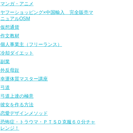
マンガ・アニメ
ヤフーショッピング×中国輸入 完全販売マ
ニュアルOSM
仮想通貨
作文教材
個人事業主（フリーランス）
冷却ダイエット
副業
外反母趾
幸運体質マスター講座
弓道
弓道上達の極意
彼女を作る方法
恋愛デザインメソッド
恐怖症・トラウマ・ＰＴＳＤ克服６０分チャ
レンジ！