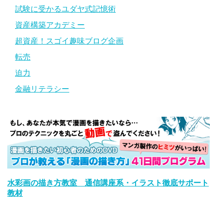
試験に受かるユダヤ式記憶術
資産構築アカデミー
超資産！スゴイ趣味ブログ企画
転売
迫力
金融リテラシー
水彩画の描き方教室 通信講座系・イラスト徹底サポート
教材