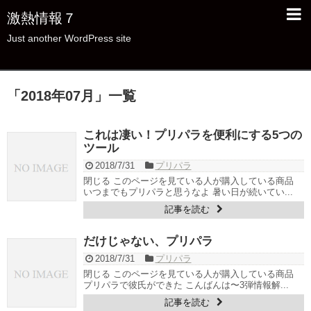
激熱情報７
Just another WordPress site
「
2018年07月
」
一覧
これは凄い！プリパラを便利にする5つの
ツール
2018/7/31
プリパラ
閉じる このページを見ている人が購入している商品
いつまでもプリパラと思うなよ 暑い日が続いてい...
記事を読む
だけじゃない、プリパラ
2018/7/31
プリパラ
閉じる このページを見ている人が購入している商品
プリパラで彼氏ができた こんばんは〜3弾情報解...
記事を読む