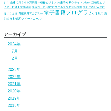
ジ！
最速で月２００万円稼ぐ極秘ビジネス
未来予知 FX -デイトレism-
正統派ヒプ
ノセラピスト養成講座
美母趾ラボ
試験に受かるユダヤ式記憶術
誰もが羨む人生に
電子書籍プログラム
近づく方法
資産構築アカデミー
韋駄天
魔
術師 奥村部屋-スイートコース-
アーカイブ
2024年
7月
2月
2023年
2022年
2021年
2020年
2019年
2018年