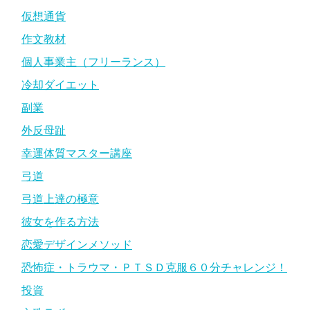
仮想通貨
作文教材
個人事業主（フリーランス）
冷却ダイエット
副業
外反母趾
幸運体質マスター講座
弓道
弓道上達の極意
彼女を作る方法
恋愛デザインメソッド
恐怖症・トラウマ・ＰＴＳＤ克服６０分チャレンジ！
投資