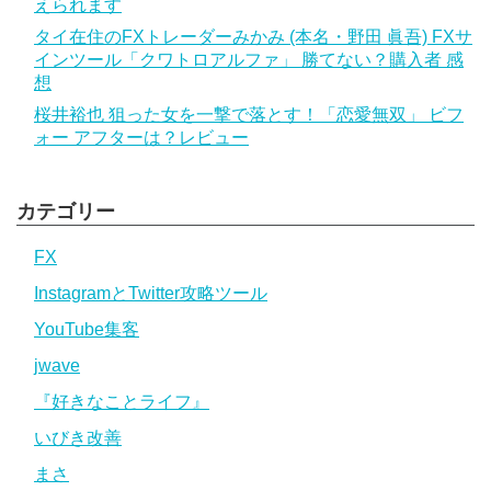
えられます
タイ在住のFXトレーダーみかみ (本名・野田 眞吾) FXサ
インツール「クワトロアルファ」 勝てない？購入者 感
想
桜井裕也 狙った女を一撃で落とす！「恋愛無双」 ビフ
ォー アフターは？レビュー
カテゴリー
FX
InstagramとTwitter攻略ツール
YouTube集客
jwave
『好きなことライフ』
いびき改善
まさ