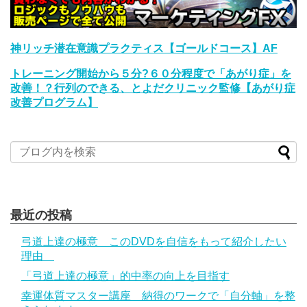
神リッチ潜在意識プラクティス【ゴールドコース】AF
トレーニング開始から５分?６０分程度で「あがり症」を
改善！？行列のできる、とよだクリニック監修【あがり症
改善プログラム】
最近の投稿
弓道上達の極意 このDVDを自信をもって紹介したい
理由
「弓道上達の極意」的中率の向上を目指す
幸運体質マスター講座 納得のワークで「自分軸」を整