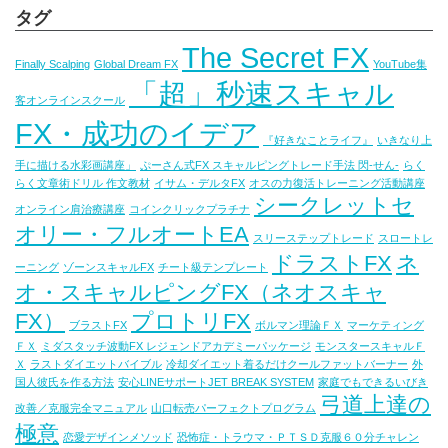
タグ
The Secret FX
Finally Scalping
Global Dream FX
YouTube集
「超」秒速スキャル
客オンラインスクール
FX・成功のイデア
『好きなことライフ』
いきなり上
手に描ける水彩画講座」
ぷーさん式FX スキャルピングトレード手法 閃-せん-
らく
らく文章術ドリル 作文教材
イサム・デルタFX
オスの力復活トレーニング活動講座
シークレットセ
オンライン肩治療講座
コインクリックプラチナ
オリー・フルオートEA
スリーステップトレード
スロートレ
ドラストFX
ネ
ーニング
ゾーンスキャルFX
チート級テンプレート
オ・スキャルピングFX（ネオスキャ
FX）
プロトリFX
ブラストFX
ボルマン理論ＦＸ
マーケティング
ＦＸ
ミダスタッチ波動FX レジェンドアカデミーパッケージ
モンスタースキャルＦ
Ｘ
ラストダイエットバイブル
冷却ダイエット着るだけクールファットバーナー
外
国人彼氏を作る方法
安心LINEサポートJET BREAK SYSTEM
家庭でもできるいびき
弓道上達の
改善／克服完全マニュアル
山口転売パーフェクトプログラム
極意
恋愛デザインメソッド
恐怖症・トラウマ・ＰＴＳＤ克服６０分チャレン