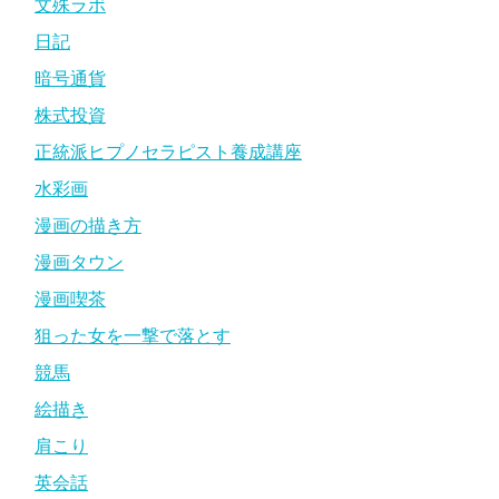
文殊ラボ
日記
暗号通貨
株式投資
正統派ヒプノセラピスト養成講座
水彩画
漫画の描き方
漫画タウン
漫画喫茶
狙った女を一撃で落とす
競馬
絵描き
肩こり
英会話